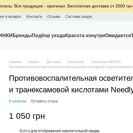
платы. Вся продукция - оригинал. Бесплатная доставка от 2500 грн
ен и возврат
Контакты
Отзывы
Система скидок
ИНКИ
Бренды
Подбор ухода
Красота изнутри
Ожидается
Главная
Товары
Для лица
Сыворотки
Сыворотки NEEDLY
Противовоспалительная осветительная сыворотка с янтарной и транексамовой к
Противовоспалительная осветител
и транексамовой кислотами Needly
В наличии
Оставить отзыв
1 050 грн
%
Войти
для отображения накопительной скидки