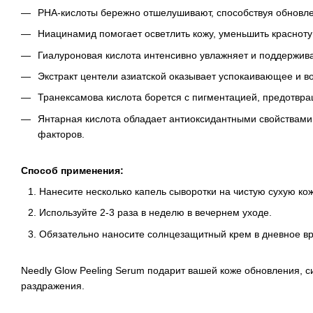
PHA-кислоты бережно отшелушивают, способствуя обновлен
Ниацинамид помогает осветлить кожу, уменьшить красноту 
Гиалуроновая кислота интенсивно увлажняет и поддержива
Экстракт центели азиатской оказывает успокаивающее и в
Транексамова кислота борется с пигментацией, предотвр
Янтарная кислота обладает антиоксидантными свойствами,
факторов.
Способ применения:
Нанесите несколько капель сыворотки на чистую сухую кож
Используйте 2-3 раза в неделю в вечернем уходе.
Обязательно наносите солнцезащитный крем в дневное вр
Needly Glow Peeling Serum подарит вашей коже обновления, 
раздражения.