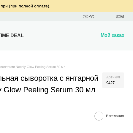
 при (при полной оплате).
Укр
Рус
Вход
Мой заказ
TIME DEAL
ислотами Needly Glow Peeling Serum 30 мл
ьная сыворотка с янтарной
Артикул
9427
 Glow Peeling Serum 30 мл
В желания