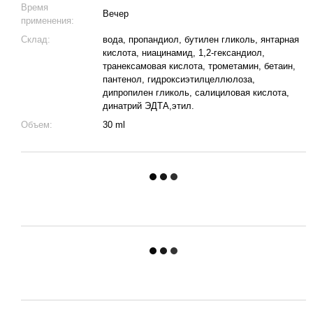
Время
Вечер
применения:
Склад:
вода, пропандиол, бутилен гликоль, янтарная
кислота, ниацинамид, 1,2-гександиол,
транексамовая кислота, трометамин, бетаин,
пантенол, гидроксиэтилцеллюлоза,
дипропилен гликоль, салициловая кислота,
динатрий ЭДТА,этил.
Объем:
30 ml