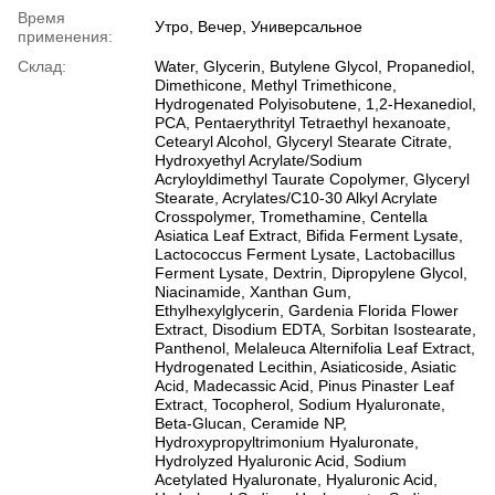
Время
Утро, Вечер, Универсальное
применения:
Склад:
Water, Glycerin, Butylene Glycol, Propanediol,
Dimethicone, Methyl Trimethicone,
Hydrogenated Polyisobutene, 1,2-Hexanediol,
PCA, Pentaerythrityl Tetraethyl hexanoate,
Cetearyl Alcohol, Glyceryl Stearate Citrate,
Hydroxyethyl Acrylate/Sodium
Acryloyldimethyl Taurate Copolymer, Glyceryl
Stearate, Acrylates/C10-30 Alkyl Acrylate
Crosspolymer, Tromethamine, Centella
Asiatica Leaf Extract, Bifida Ferment Lysate,
Lactococcus Ferment Lysate, Lactobacillus
Ferment Lysate, Dextrin, Dipropylene Glycol,
Niacinamide, Xanthan Gum,
Ethylhexylglycerin, Gardenia Florida Flower
Extract, Disodium EDTA, Sorbitan Isostearate,
Panthenol, Melaleuca Alternifolia Leaf Extract,
Hydrogenated Lecithin, Asiaticoside, Asiatic
Acid, Madecassic Acid, Pinus Pinaster Leaf
Extract, Tocopherol, Sodium Hyaluronate,
Beta-Glucan, Ceramide NP,
Hydroxypropyltrimonium Hyaluronate,
Hydrolyzed Hyaluronic Acid, Sodium
Acetylated Hyaluronate, Hyaluronic Acid,