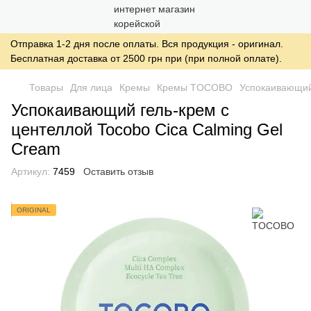
Отправка 1-2 дня после оплаты. Вся продукция - оригинал.
Бесплатная доставка от 2500 грн при (при полной оплате).
Товары
Для лица
Кремы
Кремы TOCOBO
Успокаивающий 
Успокаивающий гель‑крем с
центеллой Tocobo Cica Calming Gel
Cream
Артикул:
7459
Оставить отзыв
ORIGINAL