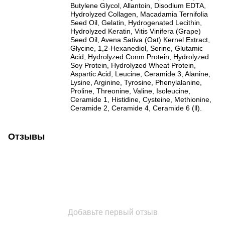
Butylene Glycol, Allantoin, Disodium EDTA,
Hydrolyzed Collagen, Macadamia Ternifolia
Seed Oil, Gelatin, Hydrogenated Lecithin,
Hydrolyzed Keratin, Vitis Vinifera (Grape)
Seed Oil, Avena Sativa (Oat) Kernel Extract,
Glycine, 1,2-Hexanediol, Serine, Glutamic
Acid, Hydrolyzed Conm Protein, Hydrolyzed
Soy Protein, Hydrolyzed Wheat Protein,
Aspartic Acid, Leucine, Ceramide 3, Alanine,
Lysine, Arginine, Tyrosine, Phenylalanine,
Proline, Threonine, Valine, Isoleucine,
Ceramide 1, Histidine, Cysteine, Methionine,
Ceramide 2, Ceramide 4, Ceramide 6 (ll).
Отзывы
Добавьте первый отзыв