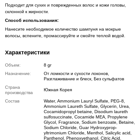
Подходит для сухих и поврежденных волос и кожи головы,
склонной к жирности.
Способ использования:
Нанесите необходимое количество шампуня на мокрые
волосы, вспените, промассируйте и смойте теплой водой.
Характеристики
Объем:
8 gr
Назначение:
От ломкости и сухости локонов,
Разглаживание и блеск, Без сульфатов
Страна
Южная Корея
производства
Состав
Water, Ammonium Lauryl Sulfate, PEG-8,
Ammonium Laureth Sulfate, Glycerin, Urea,
Cocamidopropyl betaine, Disodium laureth
sulfosuccinate, Cocamide MEA, Propylene
Glycol, Fragrance, Sodium benzoate, Betaine,
Sodium Chloride, Guar Hydroxyprop-
yltrimonium Chloride, Menthol, Salicylic acid,
Panthenol, Phenoxyethanol, Citric Acid,