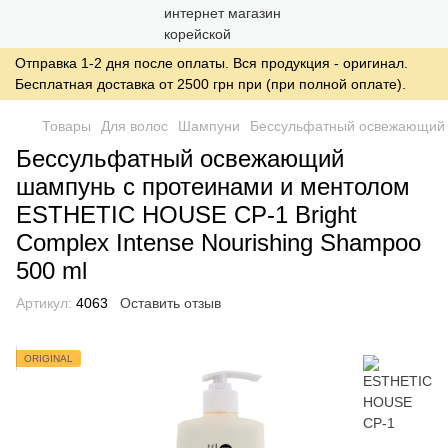
Отправка 1-2 дня после оплаты. Вся продукция - оригинал.
Бесплатная доставка от 2500 грн при (при полной оплате).
Товары
Для волос
Шампуни
Бессульфатный освежающий ш
Бессульфатный освежающий
шампунь с протеинами и ментолом
ESTHETIC HOUSE CP-1 Bright
Complex Intense Nourishing Shampoo
500 ml
Артикул:
4063
Оставить отзыв
ORIGINAL