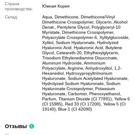
Страна
Южная Корея
производства:
Склад:
Aqua, Dimethicone, Dimethicone/Vinyl
Dimethicone Crosspolymer, Glycerin, Alcohol
Denat., Pentylene Glycol, Polyglyceryl-10
Myristate, Dimethicone Crosspolymer,
Polyacrylate Crosspolymer-6, Xylitylglucoside,
Xylitol, Sodium Hyaluronate, Hydrolyzed
Hyaluronic Acid, Hyaluronic Acid, Butylene
Glycol, Ceteareth-20, Ethylhexylglycerin,
Trisodium Ethylenediamine Disuccinate,
Aluminum Hydroxide, Ammonium
Polyacrylate, Arginine, Anhydroxylitol, 1,2-
Hexanediol, Hydroxypropyltrimonium
Hyaluronate, Sodium Acetylated Hyaluronate,
Hydrolyzed Sodium Hyaluronate, Sodium
Hyaluronate Crosspolymer, Potassium
Hyaluronate, Carbomer, Phenoxyethanol,
Parfum, Titanium Dioxide (CI 77891), Yellow 6
(CI 15985), Red 33 (CI 17200), Yellow 5 (CI
19140), Blue 1 (CI 42090)
Отзывы
1