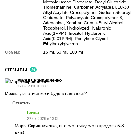
Methylglucose Distearate, Decyl Glucoside
Tromethamine, Carbomer, Acrylates/C10-30
Alkyl Acrylate Crosspolymer, Sodium Stearoyl
Glutamate, Polyacrylate Crosspolymer-6,
Adenosine, Xanthan Gum, t-Butyl Alcohol,
Tocopherol, Hydrolyzed Hyaluronic
Acid(1PPM), Inositol, Hyaluronic
Acid(0.01PPM), Pentylene Glycol,
Ethylhexylglycerin.
Объем:
15 ml, 50 ml, 100 ml
Отзывы
20
Марія Скрипниченко
22.07.2026 в 13:03
Можна дізнатися коли буде в наявності?
Ответить
Ірина
22.07.2026 в 13:09
Марія Скрипниченко, вітаємо) очікуємо в продовж 5-8
днів)