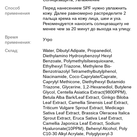
Способ
Перед нанесением SPF нужно увлажнить
применения
кожу. Далее равномерно распределите 2
пальца крема на кожу лица, шеи и уха.
Рекомендуется наносить солнцезащиту не
менее чем за 20 минут до выхода на улицу.
Время
Утро
применения:
Склад:
Water, Dibutyl Adipate, Propanediol,
Diethylamino Hydroxybenzoyl Hexyl
Benzoate, Polymethylsilsesquioxane,
Ethylhexyl Triazone, Methylene Bis-
Benzotriazolyl Tetramethylbutylphenol,
Niacinamide, Coco-Caprylate/Caprate,
Caprylyl Methicone, Diethylhexyl Butamido
Triazone, Glycerine, 1,2-Hexanediol, Butylene
Glycol, Centella Asiatica Extract(9800PPM),
Betula Alba Bark/Leaf Extract, Ginkgo Biloba
Leaf Extract, Camellia Sinensis Leaf Extract,
Triticum Vulgare Sprout Extract, Medicago
Sativa Leaf Extract, Brassica Oleracea Italica
Sprout Extract, Eruca Sativa Leaf Extract,
Camellia Japonica Leaf Extract, Sodium
Hyaluronate(10PPM), Behenyl Alcohol, Poly
C10-30 Alkyl Acrylate, Polyglyceryl-3