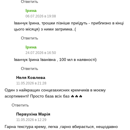
Ответить
Ірина
06.07.2026 в 19:08
Іванчук Ірина, трошки пізніше приїдуть - приблизно в кінці
цього місяця) з ними затримка..(
Ответить
Ірина
24.07.2026 в 16:50
Іванчук Ірина Іванівна , 100 мл в наявності)
Ответить
Неля Ковлева
11.05.2026 в 21:28
Один з найкращих сонцезахисних кремчиків в моєму
асортименті! Просто база всіх баз 🔥🔥🔥
Ответить
Первухіна Марія
11.05.2026 в 12:29
Гарна текстура крему, легка ,гарно вбирається, нещодавно