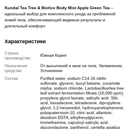
Kundal Tea Tree & Biotics Body Mist Apple Green Tea
–
идеальный выбор для комплексного ухода за проблемной
кожей тела, обеспечивающей видимые результаты и
длительный комфорт.
Характеристики
Страна
Южная Корея
производства
Назначение
От высыпаний и акне не теле, Увлажнение,
средства
Успокоение
Состав
Purified water, sodium C14-16 olefin
sulfonate, glycerin, lauryl betaine, cocamide
mipha, sodium chloride, Lactobacillus/tea tree
leaf extract fermentation filtrate (10,000 ppm),
propylene glycol laurate, salicylic acid. Silic
acid, hexadecene, tetradecene, dipropylene
glycol, 1,2-hexanediol, hydroxyacetophenone,
polyquaternium-10, citric acid, allantoin,
disodium EDTA, ethylhexylglycerin,
tromethamine, capryloyl salicylic acid,
gluconolactone, panthenol, centella asiatica