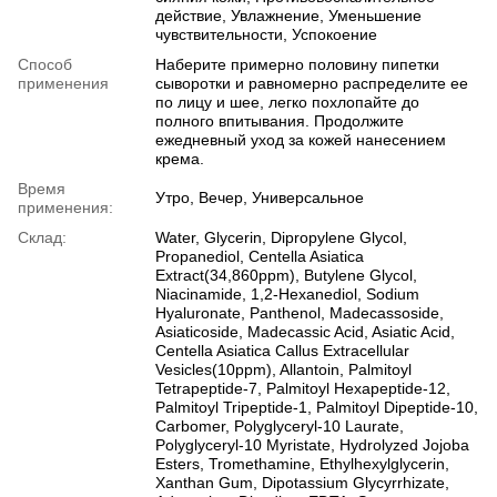
действие, Увлажнение, Уменьшение
чувствительности, Успокоение
Способ
Наберите примерно половину пипетки
применения
сыворотки и равномерно распределите ее
по лицу и шее, легко похлопайте до
полного впитывания. Продолжите
ежедневный уход за кожей нанесением
крема.
Время
Утро, Вечер, Универсальное
применения:
Склад:
Water, Glycerin, Dipropylene Glycol,
Propanediol, Centella Asiatica
Extract(34,860ppm), Butylene Glycol,
Niacinamide, 1,2-Hexanediol, Sodium
Hyaluronate, Panthenol, Madecassoside,
Asiaticoside, Madecassic Acid, Asiatic Acid,
Centella Asiatica Callus Extracellular
Vesicles(10ppm), Allantoin, Palmitoyl
Tetrapeptide-7, Palmitoyl Hexapeptide-12,
Palmitoyl Tripeptide-1, Palmitoyl Dipeptide-10,
Carbomer, Polyglyceryl-10 Laurate,
Polyglyceryl-10 Myristate, Hydrolyzed Jojoba
Esters, Tromethamine, Ethylhexylglycerin,
Xanthan Gum, Dipotassium Glycyrrhizate,