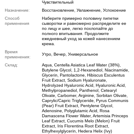
Чувствительный
Назначение:
Восстановление, Увлажнение, Успокоение
Способ
Наберите примерно половину пипетки
применения
сыворотки и равномерно распределите ее
по лицу и шее, легко похлопайте до
полного впитывания. Продолжите
ежедневный уход за кожей нанесением
крема.
Время
Утро, Вечер, Универсальное
применения:
Склад:
Aqua, Centella Asiatica Leaf Water (38%),
Butylene Glycol, 1,2-Hexanediol, Niacinamide,
Glycerin, Pantolactone, Hibiscus Esculentus
Fruit Extract, Sodium Hyaluronate,
Hydrolyzed Hyaluronic Acid, Hyaluronic Acid,
Methylpropanediol, Panthenol, Cetearyl
Olivate, Carbomer, Arginine, Sorbitan Olivate,
Caprylic/Capric Triglyceride, Pyrus Communis
(Pear) Fruit Extract, Pentylene Glycol,
Adenosine, Polyglutamic Acid, Rosa
Damascena Flower Water, Artemisia Princeps
Leaf Extract, Cucumis Melo (Melon) Fruit
Extract, Iris Florentina Root Extract,
Ethylhexylglycerin, Hedera Helix (Ivy)