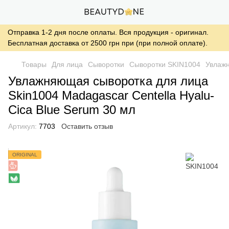
Отправка 1-2 дня после оплаты. Вся продукция - оригинал.
Бесплатная доставка от 2500 грн при (при полной оплате).
Товары
Для лица
Сыворотки
Сыворотки SKIN1004
Увлажн
Увлажняющая сыворотка для лица
Skin1004 Madagascar Centella Hyalu-
Cica Blue Serum 30 мл
Артикул:
7703
Оставить отзыв
ORIGINAL