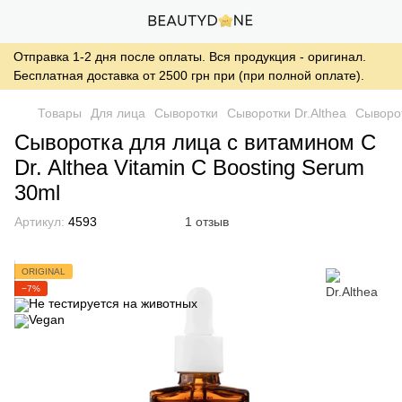
Отправка 1-2 дня после оплаты. Вся продукция - оригинал.
Бесплатная доставка от 2500 грн при (при полной оплате).
Товары
Для лица
Сыворотки
Сыворотки Dr.Althea
Сыворот
Сыворотка для лица с витамином C
Dr. Althea Vitamin C Boosting Serum
30ml
Артикул:
4593
1 отзыв
ORIGINAL
−7%