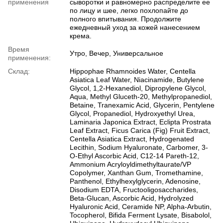
применения
сыворотки и равномерно распределите ее
по лицу и шее, легко похлопайте до
полного впитывания. Продолжите
ежедневный уход за кожей нанесением
крема.
Время
Утро, Вечер, Универсальное
применения:
Склад:
Hippophae Rhamnoides Water, Centella
Asiatica Leaf Water, Niacinamide, Butylene
Glycol, 1,2-Hexanediol, Dipropylene Glycol,
Aqua, Methyl Gluceth-20, Methylpropanediol,
Betaine, Tranexamic Acid, Glycerin, Pentylene
Glycol, Propanediol, Hydroxyethyl Urea,
Laminaria Japonica Extract, Eclipta Prostrata
Leaf Extract, Ficus Carica (Fig) Fruit Extract,
Centella Asiatica Extract, Hydrogenated
Lecithin, Sodium Hyaluronate, Carbomer, 3-
O-Ethyl Ascorbic Acid, C12-14 Pareth-12,
Ammonium Acryloyldimethyltaurate/VP
Copolymer, Xanthan Gum, Tromethamine,
Panthenol, Ethylhexylglycerin, Adenosine,
Disodium EDTA, Fructooligosaccharides,
Beta-Glucan, Ascorbic Acid, Hydrolyzed
Hyaluronic Acid, Ceramide NP, Alpha-Arbutin,
Tocopherol, Bifida Ferment Lysate, Bisabolol,