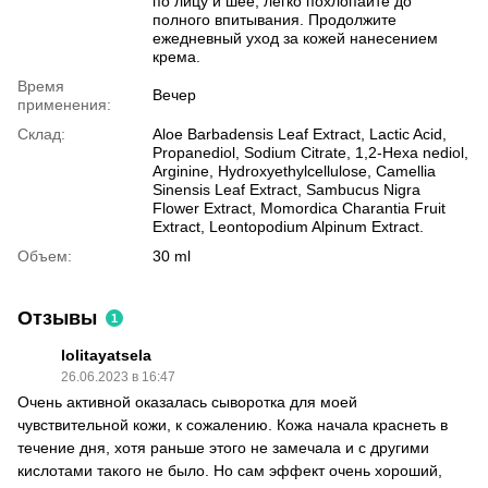
по лицу и шее, легко похлопайте до
полного впитывания. Продолжите
ежедневный уход за кожей нанесением
крема.
Время
Вечер
применения:
Склад:
Aloe Barbadensis Leaf Extract, Lactic Acid,
Propanediol, Sodium Citrate, 1,2-Hexa nediol,
Arginine, Hydroxyethylcellulose, Camellia
Sinensis Leaf Extract, Sambucus Nigra
Flower Extract, Momordica Charantia Fruit
Extract, Leontopodium Alpinum Extract.
Объем:
30 ml
Отзывы
1
lolitayatsela
26.06.2023 в 16:47
Очень активной оказалась сыворотка для моей
чувствительной кожи, к сожалению. Кожа начала краснеть в
течение дня, хотя раньше этого не замечала и с другими
кислотами такого не было. Но сам эффект очень хороший,