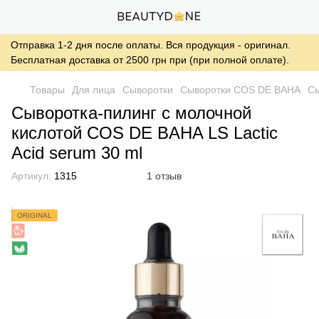
Отправка 1-2 дня после оплаты. Вся продукция - оригинал.
Бесплатная доставка от 2500 грн при (при полной оплате).
Товары
Для лица
Сыворотки
Сыворотки COS DE BAHA
Сы
Сыворотка-пилинг с молочной
кислотой COS DE BAHA LS Lactic
Acid serum 30 ml
Артикул:
1315
1 отзыв
ORIGINAL