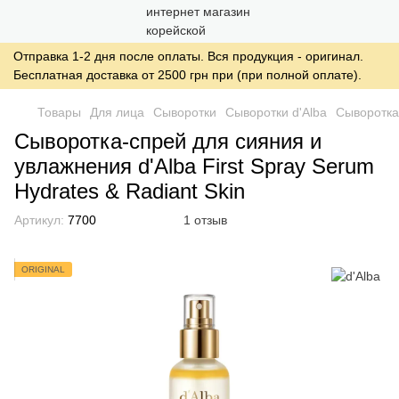
Отправка 1-2 дня после оплаты. Вся продукция - оригинал.
Бесплатная доставка от 2500 грн при (при полной оплате).
Товары
Для лица
Сыворотки
Сыворотки d'Alba
Сыворотка-
Сыворотка-спрей для сияния и
увлажнения d'Alba First Spray Serum
Hydrates & Radiant Skin
Артикул:
7700
1 отзыв
ORIGINAL