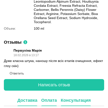
Leontopodium Alpinum Extract, Houttuynia
Cordata Extract, Freesia Refracta Extract,
Carbomer, Bellis Perennis (Daisy) Flower
Extract, Arginine, Potassium Sorbate, Bixa
Orellana Seed Extract, Sodium Hydroxide,
Tocopherol.
Объем:
100 ml
Отзывы
1
Первухіна Марія
18.02.2026 в 13:17
Дуже класна штука, наношу після всіх етапів очищення, ефект
глоу скін)
Ответить
Написать отзыв
Доставка
Оплата
Консультация