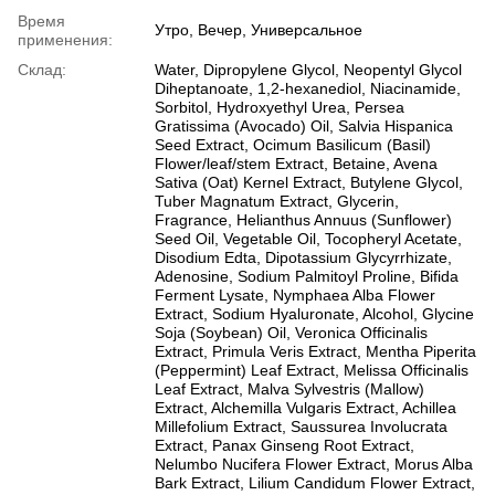
Время
Утро, Вечер, Универсальное
применения:
Склад:
Water, Dipropylene Glycol, Neopentyl Glycol
Diheptanoate, 1,2-hexanediol, Niacinamide,
Sorbitol, Hydroxyethyl Urea, Persea
Gratissima (Avocado) Oil, Salvia Hispanica
Seed Extract, Ocimum Basilicum (Basil)
Flower/leaf/stem Extract, Betaine, Avena
Sativa (Oat) Kernel Extract, Butylene Glycol,
Tuber Magnatum Extract, Glycerin,
Fragrance, Helianthus Annuus (Sunflower)
Seed Oil, Vegetable Oil, Tocopheryl Acetate,
Disodium Edta, Dipotassium Glycyrrhizate,
Adenosine, Sodium Palmitoyl Proline, Bifida
Ferment Lysate, Nymphaea Alba Flower
Extract, Sodium Hyaluronate, Alcohol, Glycine
Soja (Soybean) Oil, Veronica Officinalis
Extract, Primula Veris Extract, Mentha Piperita
(Peppermint) Leaf Extract, Melissa Officinalis
Leaf Extract, Malva Sylvestris (Mallow)
Extract, Alchemilla Vulgaris Extract, Achillea
Millefolium Extract, Saussurea Involucrata
Extract, Panax Ginseng Root Extract,
Nelumbo Nucifera Flower Extract, Morus Alba
Bark Extract, Lilium Candidum Flower Extract,