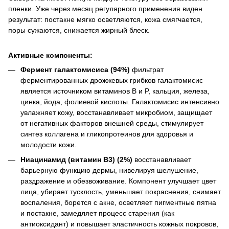
пленки. Уже через месяц регулярного применения виден
результат: постакне мягко осветляются, кожа смягчается,
поры сужаются, снижается жирный блеск.
Активные компоненты:
Фермент галактомисиса (94%)
фильтрат
ферментированных дрожжевых грибков галактомисис
является источником витаминов B и P, кальция, железа,
цинка, йода, фолиевой кислоты. Галактомисис интенсивно
увлажняет кожу, восстанавливает микробиом, защищает
от негативных факторов внешней среды, стимулирует
синтез коллагена и гликопротеинов для здоровья и
молодости кожи.
Ниацинамид (витамин В3) (2%)
восстанавливает
барьерную функцию дермы, нивелируя шелушение,
раздражение и обезвоживание. Компонент улучшает цвет
лица, убирает тусклость, уменьшает покраснения, снимает
воспаления, борется с акне, осветляет пигментные пятна
и постакне, замедляет процесс старения (как
антиоксидант) и повышает эластичность кожных покровов,