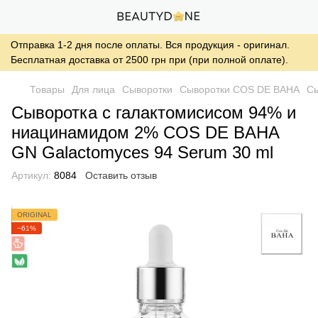
Отправка 1-2 дня после оплаты. Вся продукция - оригинал.
Бесплатная доставка от 2500 грн при (при полной оплате).
Товары
Для лица
Сыворотки
Сыворотки COS DE BAHA
Сы
Сыворотка с галактомисисом 94% и
ниацинамидом 2% COS DE BAHA
GN Galactomyces 94 Serum 30 ml
Артикул:
8084
Оставить отзыв
ORIGINAL
−61%