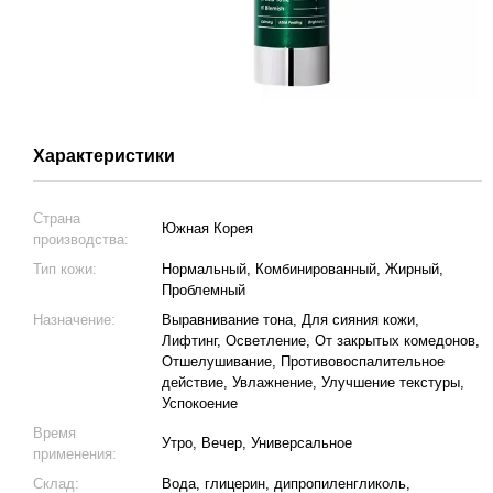
Характеристики
Страна
Южная Корея
производства:
Тип кожи:
Нормальный, Комбинированный, Жирный,
Проблемный
Назначение:
Выравнивание тона, Для сияния кожи,
Лифтинг, Осветление, От закрытых комедонов,
Отшелушивание, Противовоспалительное
действие, Увлажнение, Улучшение текстуры,
Успокоение
Время
Утро, Вечер, Универсальное
применения:
Склад:
Вода, глицерин, дипропиленгликоль,