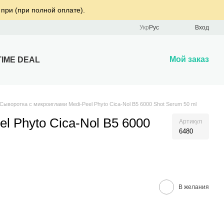
 при (при полной оплате).
Укр
Рус
Вход
Мой заказ
TIME DEAL
Сыворотка с микроиглами Medi-Peel Phyto Cica-Nol B5 6000 Shot Serum 50 ml
l Phyto Cica-Nol B5 6000
Артикул
6480
В желания