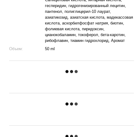
гесперидин, гидрогенизированный лецитин,
пантенол, полиглицерил-10 лаурат,
азиатикозид, азиатская кислота, мадекассовая
кислота, аскорбилфосфат натрия, биотин,
фолиевая кислота, пиридоксин,
цианокобаламин, токоферол, бета-каротин,
рибофлавин, тиамин гидрохлорид, Аромат
Объем:
50 ml