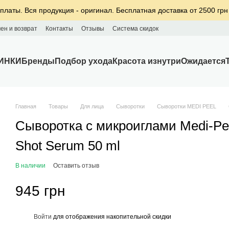
платы. Вся продукция - оригинал. Бесплатная доставка от 2500 грн
ен и возврат
Контакты
Отзывы
Система скидок
ИНКИ
Бренды
Подбор ухода
Красота изнутри
Ожидается
Главная
Товары
Для лица
Сыворотки
Сыворотки MEDI PEEL
Сыворотка с микроиглами Medi-Pee
Shot Serum 50 ml
В наличии
Оставить отзыв
945 грн
%
Войти
для отображения накопительной скидки