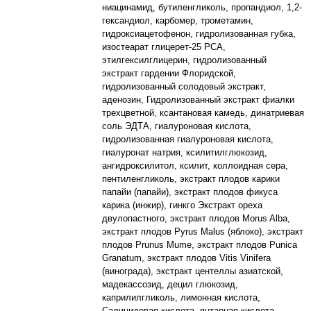
ниацинамид, бутиленгликоль, пропандиол, 1,2-
гександиол, карбомер, трометамин,
гидроксиацетофенон, гидролизованная губка,
изостеарат глицерет-25 PCA,
этилгексилглицерин, гидролизованный
экстракт гардении Флоридской,
гидролизованный солодовый экстракт,
аденозин, Гидролизованный экстракт фиалки
трехцветной, ксантановая камедь, динатриевая
соль ЭДТА, гиалуроновая кислота,
гидролизованная гиалуроновая кислота,
гиалуронат натрия, ксилитилглюкозид,
ангидроксилитол, ксилит, коллоидная сера,
пентиленгликоль, экстракт плодов карики
папайи (папайи), экстракт плодов фикуса
карика (инжир), гинкго Экстракт ореха
двулопастного, экстракт плодов Morus Alba,
экстракт плодов Pyrus Malus (яблоко), экстракт
плодов Prunus Mume, экстракт плодов Punica
Granatum, экстракт плодов Vitis Vinifera
(винограда), экстракт центеллы азиатской,
мадекассозид, децил глюкозид,
каприлилгликоль, лимонная кислота,
Салициловая кислота, янтарная кислота,