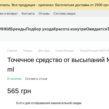
платы. Вся продукция - оригинал. Бесплатная доставка от 2500 грн
ен и возврат
Контакты
Отзывы
Система скидок
ИНКИ
Бренды
Подбор ухода
Красота изнутри
Ожидается
Главная
Товары
Для лица
Тонер/Эсенция
Тонер/Эсенция MEDI P
Точечное средство от высыпаний M
ml
В наличии
Оставить отзыв
565 грн
%
Войти
для отображения накопительной скидки