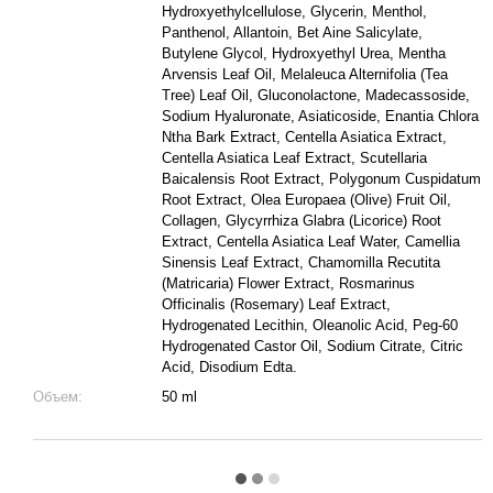
Hydroxyethylcellulose, Glycerin, Menthol,
Panthenol, Allantoin, Bet Aine Salicylate,
Butylene Glycol, Hydroxyethyl Urea, Mentha
Arvensis Leaf Oil, Melaleuca Alternifolia (Tea
Tree) Leaf Oil, Gluconolactone, Madecassoside,
Sodium Hyaluronate, Asiaticoside, Enantia Chlora
Ntha Bark Extract, Centella Asiatica Extract,
Centella Asiatica Leaf Extract, Scutellaria
Baicalensis Root Extract, Polygonum Cuspidatum
Root Extract, Olea Europaea (Olive) Fruit Oil,
Collagen, Glycyrrhiza Glabra (Licorice) Root
Extract, Centella Asiatica Leaf Water, Camellia
Sinensis Leaf Extract, Chamomilla Recutita
(Matricaria) Flower Extract, Rosmarinus
Officinalis (Rosemary) Leaf Extract,
Hydrogenated Lecithin, Oleanolic Acid, Peg-60
Hydrogenated Castor Oil, Sodium Citrate, Citric
Acid, Disodium Edta.
Объем:
50 ml