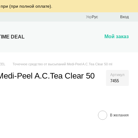
 при (при полной оплате).
Укр
Рус
Вход
Мой заказ
TIME DEAL
EEL
Точечное средство от высыпаний Medi-Peel A.C.Tea Clear 50 ml
edi-Peel A.C.Tea Clear 50
Артикул
7455
В желания