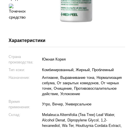
Характеристики
Страна
Южная Корея
производства:
Тип кожи:
Комбинированный, Жирный, Проблемный
Назначение:
Антиакне, Выравнивание тона, Нормализация
себума, От закрытых комедонов, От черных
точек, Очищение, Противовоспалительное
действие, Успокоение
Время
Утро, Вечер, Универсальное
применения:
Склад:
Melaleuca Alternifolia (Tea Tree) Leaf Water,
Alcohol Denat, Dipropylene Glycol, 1,2-
hexanediol, Wa Ter, Houttuynia Cordata Extract,