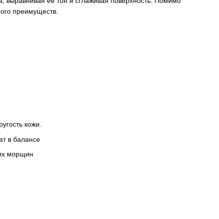
, выравнивая ее тон и сглаживая поверхность. Помимо
ого преимуществ.
ругость кожи.
ат в балансе
ких морщин