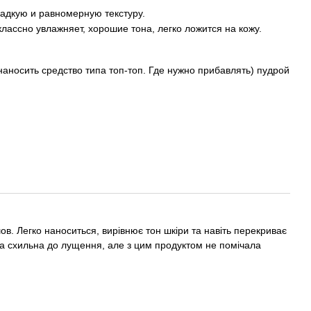
адкую и равномерную текстуру.
классно увлажняет, хорошие тона, легко ложится на кожу.
аносить средство типа топ-топ. Где нужно прибавлять) пудрой
йшов. Легко наноситься, вирівнює тон шкіри та навіть перекриває
ра схильна до лущення, але з цим продуктом не помічала