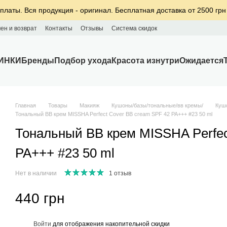
платы. Вся продукция - оригинал. Бесплатная доставка от 2500 грн
ен и возврат
Контакты
Отзывы
Система скидок
ИНКИ
Бренды
Подбор ухода
Красота изнутри
Ожидается
Главная
Товары
Макияж
Кушоны/базы/тональные/вв кремы/
Куш
Тональный ВВ крем MISSHA Perfect Cover BB cream SPF 42 PA+++ #23 50 ml
Тональный ВВ крем MISSHA Perfec
PA+++ #23 50 ml
Нет в наличии
1 отзыв
440 грн
%
Войти
для отображения накопительной скидки