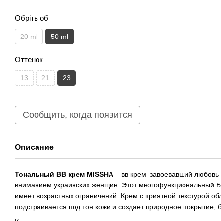
Обріть об
20 ml
50 ml
Оттенок
13
21
23
Сообщить, когда появится
Описание
Тональный ВВ крем MISSHA
– вв крем, завоевавший любовь 
вниманием украинских женщин. Этот многофункциональный ББ
имеет возрастных ограничений. Крем с приятной текстурой о
подстраивается под тон кожи и создает природное покрытие, 