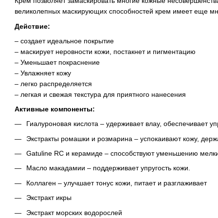
Крем позволяет замаскировать многие кожные несовершенства
великолепных маскирующих способностей крем имеет еще мн
Действие:
– создает идеальное покрытие
– маскирует неровности кожи, постакнет и пигментацию
– Уменьшает покраснение
– Увлажняет кожу
– легко распределяется
– легкая и свежая текстура для приятного нанесения
Активные компоненты:
Гиалуроновая кислота – удерживает влау, обеспечивает уп
Экстракты ромашки и розмарина – успокаивают кожу, держ
Gatuline RC и керамиде – способствуют уменьшению мел
Масло макадамии – поддерживает упругость кожи.
Коллаген – улучшает тонус кожи, питает и разглаживает
Экстракт икры
Экстракт морских водорослей