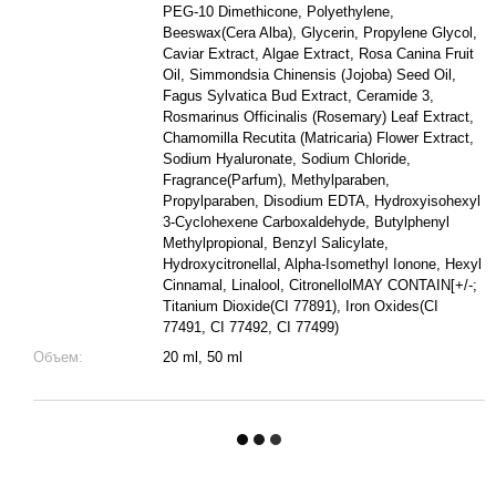
PEG-10 Dimethicone, Polyethylene,
Beeswax(Cera Alba), Glycerin, Propylene Glycol,
Caviar Extract, Algae Extract, Rosa Canina Fruit
Oil, Simmondsia Chinensis (Jojoba) Seed Oil,
Fagus Sylvatica Bud Extract, Ceramide 3,
Rosmarinus Officinalis (Rosemary) Leaf Extract,
Chamomilla Recutita (Matricaria) Flower Extract,
Sodium Hyaluronate, Sodium Chloride,
Fragrance(Parfum), Methylparaben,
Propylparaben, Disodium EDTA, Hydroxyisohexyl
3-Cyclohexene Carboxaldehyde, Butylphenyl
Methylpropional, Benzyl Salicylate,
Hydroxycitronellal, Alpha-Isomethyl Ionone, Hexyl
Cinnamal, Linalool, CitronellolMAY CONTAIN[+/-;
Titanium Dioxide(CI 77891), Iron Oxides(CI
77491, CI 77492, CI 77499)
Объем:
20 ml, 50 ml