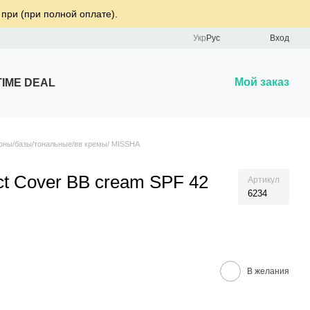
 при (при полной оплате).
Укр
Рус
Вход
Мой заказ
TIME DEAL
оны/базы/тональные/вв кремы/ MISSHA
t Cover BB cream SPF 42
Артикул
6234
В желания