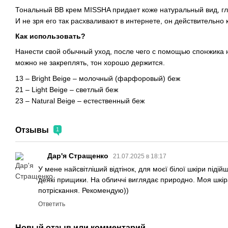
Тональный ВВ крем MISSHA придает коже натуральный вид, гл
И не зря его так расхваливают в интернете, он действительно 
Как использовать?
Нанести свой обычный уход, после чего с помощью спонжика н
можно не закреплять, тон хорошо держится.
13 – Bright Beige – молочный (фарфоровый) беж
21 – Light Beige – светлый беж
23 – Natural Beige – естественный беж
Отзывы
1
Дар'я Стращенко
21.07.2025 в 18:17
У мене найсвітліший відтінок, для моєї білої шкіри піді
деякі прищики. На обличчі виглядає природно. Моя шкі
потріскання. Рекомендую))
Ответить
Новый отзыв или комментарий