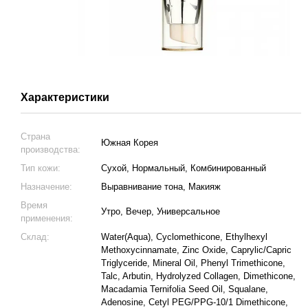
Характеристики
Страна
Южная Корея
производства:
Тип кожи:
Сухой, Нормальный, Комбинированный
Назначение:
Выравнивание тона, Макияж
Время
Утро, Вечер, Универсальное
применения:
Склад:
Water(Aqua), Cyclomethicone, Ethylhexyl
Methoxycinnamate, Zinc Oxide, Caprylic/Capric
Triglyceride, Mineral Oil, Phenyl Trimethicone,
Talc, Arbutin, Hydrolyzed Collagen, Dimethicone,
Macadamia Ternifolia Seed Oil, Squalane,
Adenosine, Cetyl PEG/PPG-10/1 Dimethicone,