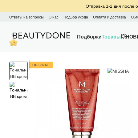
Перейти к основному контенту
Отправка 1-2 дня после о
Ответы на вопросы
О нас
Подбор ухода
Оплата и доставка
Обм
Подборки
Товары
💥НОВ
ORIGINAL