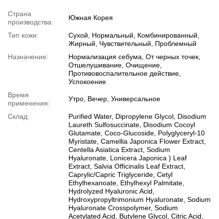
Страна
Южная Корея
производства:
Тип кожи:
Сухой, Нормальный, Комбинированный,
Жирный, Чувствительный, Проблемный
Назначение:
Нормализация себума, От черных точек,
Отшелушивание, Очищение,
Противовоспалительное действие,
Успокоение
Время
Утро, Вечер, Универсальное
применения:
Склад:
Purified Water, Dipropylene Glycol, Disodium
Laureth Sulfosuccinate, Disodium Cocoyl
Glutamate, Coco-Glucoside, Polyglyceryl-10
Myristate, Camellia Japonica Flower Extract,
Centella Asiatica Extract, Sodium
Hyaluronate, Lonicera Japonica ) Leaf
Extract, Salvia Officinalis Leaf Extract,
Caprylic/Capric Triglyceride, Cetyl
Ethylhexanoate, Ethylhexyl Palmitate,
Hydrolyzed Hyaluronic Acid,
Hydroxypropyltrimonium Hyaluronate, Sodium
Hyaluronate Crosspolymer, Sodium
Acetylated Acid, Butylene Glycol, Citric Acid,