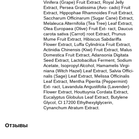
Vinifera (Grape) Fruit Extract, Royal Jelly
Extract, Persea Gratissima (Avo- cado) Fruit
Extract, Hippophae Rhamnoides Fruit Extract,
Saccharum Officinarum (Sugar Cane) Extract,
Melaleuca Alternifolia (Tea Tree) Leaf Extract,
Olea Europaea (Olive) Fruit Ext- ract, Daucus
carota sativa (Carrot) root Extract, Prunus
Mume Fruit Extract, Hibiscus Sabdariffa
Flower Extract, Luffa Cylindrica Fruit Extract,
Actinidia Chinensis (Kiwi) Fruit Extract, Malus
Domestica Fruit Extract, Adansonia Digitata
Seed Extract, Lactobacillus Ferment, Sodium
Acetate, Isopropyl Alcohol, Hamamelis Virgi-
niana (Witch Hazel) Leaf Extract, Salvia Offici-
nalis (Sage) Leaf Extract, Melissa Officinalis
Leaf Extract, Mentha Piperita (Peppermint)
Ext- ract, Lavandula Angustifolia (Lavender)
Flower Extract, Houttuynia Cordata Extract,
Eucalyptus Globulus Leaf Extract, Butylene
Glycol, Cl 17200 Ethylhexylglycerin,
Cynanchum Atratum Extract.
Отзывы