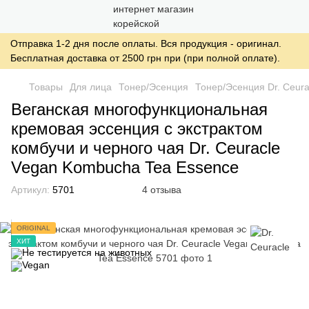
Отправка 1-2 дня после оплаты. Вся продукция - оригинал.
Бесплатная доставка от 2500 грн при (при полной оплате).
Товары
Для лица
Тонер/Эсенция
Тонер/Эсенция Dr. Ceura
Веганская многофункциональная
кремовая эссенция с экстрактом
комбучи и черного чая Dr. Ceuracle
Vegan Kombucha Tea Essence
Артикул:
5701
4 отзыва
ORIGINAL
ХИТ