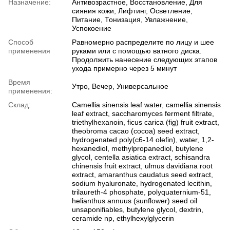
Назначение:
Антивозрастное, Восстановление, Для
сияния кожи, Лифтинг, Осветление,
Питание, Тонизация, Увлажнение,
Успокоение
Способ
Равномерно распределите по лицу и шее
применения
руками или с помощью ватного диска.
Продолжить нанесение следующих этапов
ухода примерно через 5 минут
Время
Утро, Вечер, Универсальное
применения:
Склад:
Сamellia sinensis leaf water, camellia sinensis
leaf extract, saccharomyces ferment filtrate,
triethylhexanoin, ficus carica (fig) fruit extract,
theobroma cacao (cocoa) seed extract,
hydrogenated poly(c6-14 olefin), water, 1,2-
hexanediol, methylpropanediol, butylene
glycol, centella asiatica extract, schisandra
chinensis fruit extract, ulmus davidiana root
extract, amaranthus caudatus seed extract,
sodium hyaluronate, hydrogenated lecithin,
trilaureth-4 phosphate, polyquaternium-51,
helianthus annuus (sunflower) seed oil
unsaponifiables, butylene glycol, dextrin,
ceramide np, ethylhexylglycerin