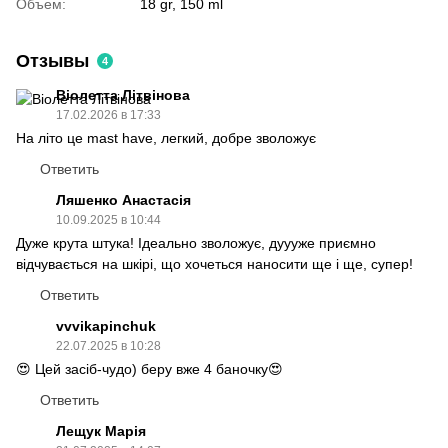
Объем:
18 gr, 150 ml
Отзывы
4
Віолетта Літвінова
17.02.2026 в 17:33
На літо це mast have, легкий, добре зволожує
Ответить
Ляшенко Анастасія
10.09.2025 в 10:44
Дуже крута штука! Ідеально зволожує, дуууже приємно
відчувається на шкірі, що хочеться наносити ще і ще, супер!
Ответить
vvvikapinchuk
22.07.2025 в 10:28
😍 Цей засіб-чудо) беру вже 4 баночку😍
Ответить
Лещук Марія