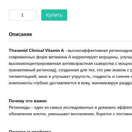
Купить
Описание
Theramid Clinical Vitamin A
- высокоэффективная ретиноидная
современных форм витамина А корректирует морщины, улучшае
высококонцентрированная антивозрастная сыворотка с мощно
гранактивный ретиноид), созданная для тех, кто уже знаком
пигментацией, акне и улучшает упругость, гладкость и сияние
компоненты глубоко доставляются в кожу, минимизируя разд
Почему это важно
Ретиноиды - один из самых исследованных и доказано эффек
обновление клеток, уменьшает воспаления, борется с постакне
Основные свойства