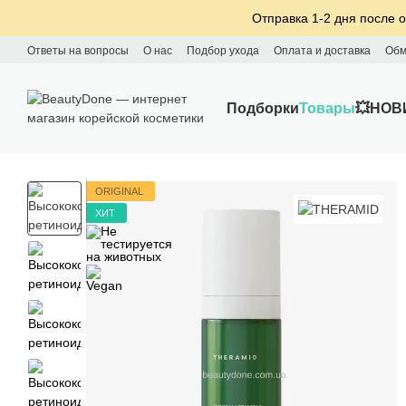
Перейти к основному контенту
Отправка 1-2 дня после о
Ответы на вопросы
О нас
Подбор ухода
Оплата и доставка
Обм
Подборки
Товары
💥НОВ
ORIGINAL
ХИТ