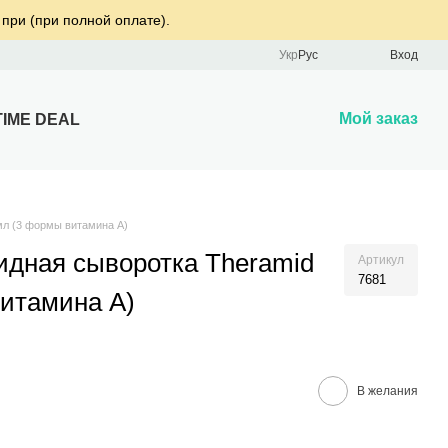
 при (при полной оплате).
Укр
Рус
Вход
Мой заказ
TIME DEAL
 мл (3 формы витамина А)
идная сыворотка Theramid
Артикул
7681
витамина А)
В желания