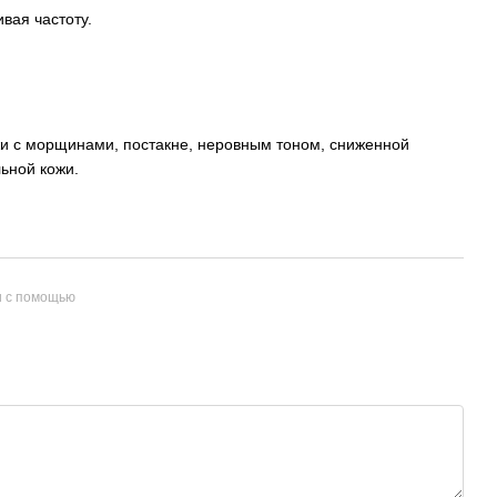
вая частоту.
и с морщинами, постакне, неровным тоном, сниженной
льной кожи.
и с помощью