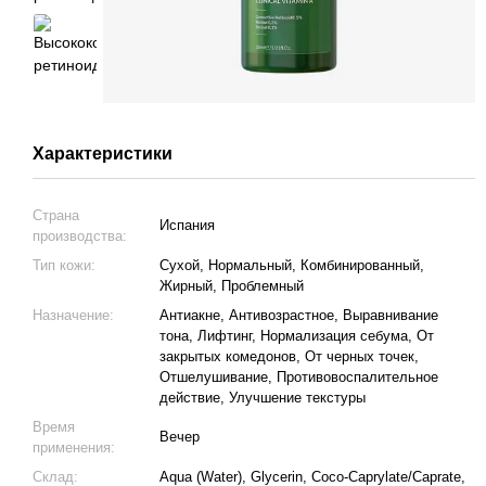
Характеристики
Страна
Испания
производства:
Тип кожи:
Сухой, Нормальный, Комбинированный,
Жирный, Проблемный
Назначение:
Антиакне, Антивозрастное, Выравнивание
тона, Лифтинг, Нормализация себума, От
закрытых комедонов, От черных точек,
Отшелушивание, Противовоспалительное
действие, Улучшение текстуры
Время
Вечер
применения:
Склад:
Aqua (Water), Glycerin, Coco-Caprylate/Caprate,