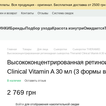
платы. Вся продукция - оригинал. Бесплатная доставка от 2500 грн
ен и возврат
Контакты
Отзывы
Система скидок
ИНКИ
Бренды
Подбор ухода
Красота изнутри
Ожидается
Главная
Товары
Для лица
Сыворотки
Сыворотки THERAMID
Высококонцентрированная ретиноидная сыворотка Theramid Clinical Vitamin A 30
Высококонцентрированная ретино
Clinical Vitamin A 30 мл (3 формы 
В наличии
Оставить отзыв
2 769 грн
%
Войти
для отображения накопительной скидки