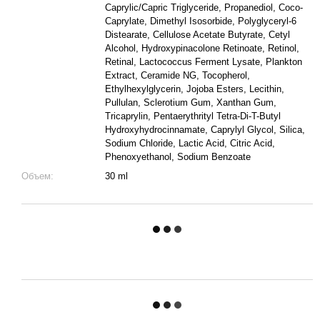
Caprylic/Capric Triglyceride, Propanediol, Coco-
Caprylate, Dimethyl Isosorbide, Polyglyceryl-6
Distearate, Cellulose Acetate Butyrate, Cetyl
Alcohol, Hydroxypinacolone Retinoate, Retinol,
Retinal, Lactococcus Ferment Lysate, Plankton
Extract, Ceramide NG, Tocopherol,
Ethylhexylglycerin, Jojoba Esters, Lecithin,
Pullulan, Sclerotium Gum, Xanthan Gum,
Tricaprylin, Pentaerythrityl Tetra-Di-T-Butyl
Hydroxyhydrocinnamate, Caprylyl Glycol, Silica,
Sodium Chloride, Lactic Acid, Citric Acid,
Phenoxyethanol, Sodium Benzoate
Объем:
30 ml