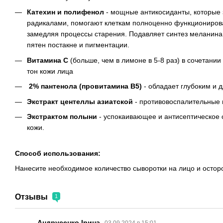
Катехин и полифенол
- мощные антикосиданты, которые
радикалами, помогают клеткам полноценно функционирова
замедляя процессы старения. Подавляет синтез меланина,
пятен постакне и пигментации.
Витамина С
(больше, чем в лимоне в 5-8 раз) в сочетани
тон кожи лица
2% пантенола (провитамина В5)
- обладает глубоким и
Экстракт центеллы азиатской
- противовоспалительные
Экстрактом полыни
- успокаивающее и антисептическое 
кожи.
Способ использования:
Нанесите необходимое количество сыворотки на лицо и остор
Отзывы
1
Андрусенко Ірина