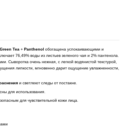
Green Tea
+
Panthenol
обогащена успокаивающими и
ючает 76,49% воды из листьев зеленого чая и 2% пантенола.
и. Сыворотка очень нежная, с легкой водянистой текстурой,
щущения липкости, мгновенно дарит ощущение увлажненности,
раснения
и светлеют следы от постакне.
сны для использования.
зопасным для чувствительной кожи лица.
чами