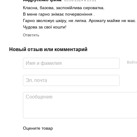
03.09.2024 в 15:01
Класна, базова, заспокійлива сироватка.
В мене гарно знімає почервоніння .
Гарно зволожує шкіру, не липка. Аромату майже не має.
Чудова за свої кошти!
Ответить
Новый отзыв или комментарий
Войт
Оцените товар