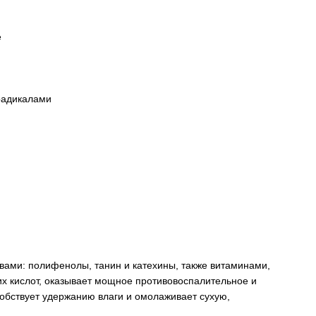
е
радикалами
вами: полифенолы, танин и катехины, также витаминами,
х кислот, оказывает мощное противовоспалительное и
собствует удержанию влаги и омолаживает сухую,