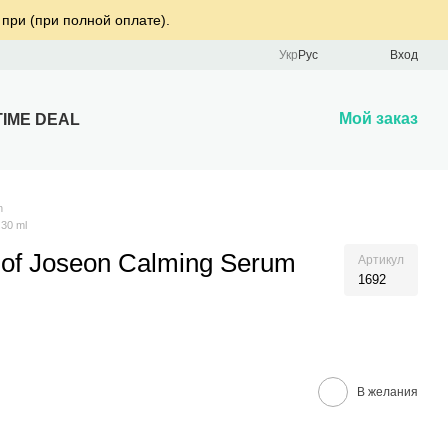
 при (при полной оплате).
Укр
Рус
Вход
Мой заказ
TIME DEAL
n
30 ml
of Joseon Calming Serum
Артикул
1692
В желания