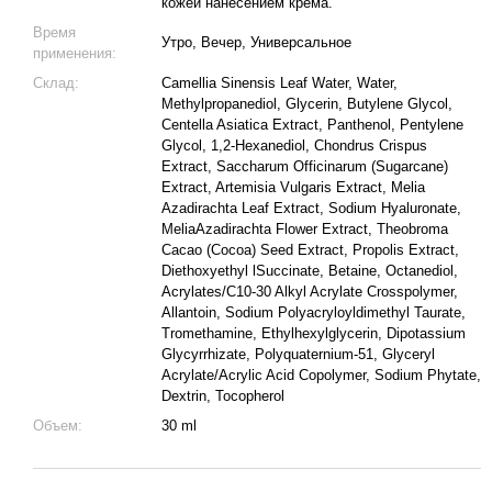
кожей нанесением крема.
Время
Утро, Вечер, Универсальное
применения:
Склад:
Camellia Sinensis Leaf Water, Water,
Methylpropanediol, Glycerin, Butylene Glycol,
Centella Asiatica Extract, Panthenol, Pentylene
Glycol, 1,2-Hexanediol, Chondrus Crispus
Extract, Saccharum Officinarum (Sugarcane)
Extract, Artemisia Vulgaris Extract, Melia
Azadirachta Leaf Extract, Sodium Hyaluronate,
MeliaAzadirachta Flower Extract, Theobroma
Cacao (Cocoa) Seed Extract, Propolis Extract,
Diethoxyethyl lSuccinate, Betaine, Octanediol,
Acrylates/C10-30 Alkyl Acrylate Crosspolymer,
Allantoin, Sodium Polyacryloyldimethyl Taurate,
Tromethamine, Ethylhexylglycerin, Dipotassium
Glycyrrhizate, Polyquaternium-51, Glyceryl
Acrylate/Acrylic Acid Copolymer, Sodium Phytate,
Dextrin, Tocopherol
Объем:
30 ml