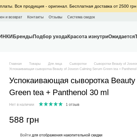
платы. Вся продукция - оригинал. Бесплатная доставка от 2500 грн
ен и возврат
Контакты
Отзывы
Система скидок
ИНКИ
Бренды
Подбор ухода
Красота изнутри
Ожидается
Главная
Товары
Для лица
Сыворотки
Сыворотки Beauty of Joseo
Успокаивающая сыворотка Beauty of Joseon Calming Serum Green tea + Panthenol 
Успокаивающая сыворотка Beauty 
Green tea + Panthenol 30 ml
Нет в наличии
1 отзыв
588 грн
%
Войти
для отображения накопительной скидки