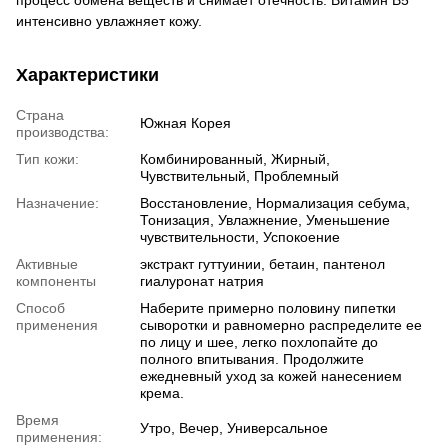
процесс обмена веществ и снимает отечность. Витамин В5
интенсивно увлажняет кожу.
Характеристики
Страна
Южная Корея
производства:
Тип кожи:
Комбинированный, Жирный,
Чувствительный, Проблемный
Назначение:
Восстановление, Нормализация себума,
Тонизация, Увлажнение, Уменьшение
чувствительности, Успокоение
Активные
экстракт гуттуинии, бетаин, пантенол
компоненты
гиалуронат натрия
Способ
Наберите примерно половину пипетки
применения
сыворотки и равномерно распределите ее
по лицу и шее, легко похлопайте до
полного впитывания. Продолжите
ежедневный уход за кожей нанесением
крема.
Время
Утро, Вечер, Универсальное
применения: