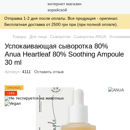
Отправка 1-2 дня после оплаты. Вся продукция - оригинал.
Бесплатная доставка от 2500 грн при (при полной оплате).
Товары
Для лица
Сыворотки
Сыворотки ANUA
Успокаива
Успокаивающая сыворотка 80%
Anua Heartleaf 80% Soothing Ampoule
30 ml
Артикул:
4111
Оставить отзыв
ORIGINAL
−14%