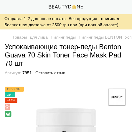
Отправка 1-2 дня после оплаты. Вся продукция - оригинал.
Бесплатная доставка от 2500 грн при (при полной оплате).
Товары
Для лица
Пилинг педы
Пилинг педы BENTON
Усп
Успокаивающие тонер-педы Benton
Guava 70 Skin Toner Face Mask Pad
70 шт
Артикул:
7951
Оставить отзыв
ORIGINAL
ХИТ
−74%