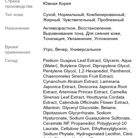
Страна
Южная Корея
производства:
Тип кожи:
Сухой, Нормальный, Комбинированный,
Жирный, Чувствительный, Проблемный
Назначение:
Антивозрастное, Восстановление,
Выравнивание тона, Для сияния кожи,
Тонизация, Увлажнение, Успокоение
Время
Утро, Вечер, Универсальное
применения:
Склад:
Psidium Guajava Leaf Extract, Glycerin, Aqua
(Water), Butylene Glycol, Dipropylene Glycol,
Pentylene Glycol, 1,2-Hexanediol, Panthenol,
Chaenomeles Sinensis Fruit Extract,
Cynanchum Atratum Extract, Laminaria
Japonica Extract, Dioscorea Japonica Root
Extract, Artemisia Princes Extract, Camellia
Sinensis Leaf Extract, Houttuynia Cordata
Extract, Calendula Officinalis Flower Extract,
Allantoin, Glyceryl Glucoside, Betaine,
Dipotassium Glycyrrhizate, Sodium
Hyaluronate, Sodium Guaiazulene Sulfonate,
Ceramide NP, Propanediol, Polyglyceryl-10
Laurate, Cellulose Gum, Ethylhexylglycerin,
Sodium Phytate, Hydrogenated Lecithin, Citric