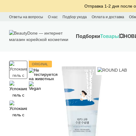
Перейти к основному контенту
Отправка 1-2 дня после о
Ответы на вопросы
О нас
Подбор ухода
Оплата и доставка
Обм
Подборки
Товары
💥НОВ
ORIGINAL