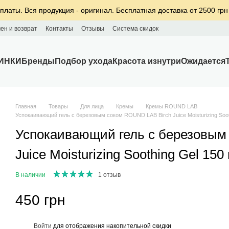
платы. Вся продукция - оригинал. Бесплатная доставка от 2500 грн
ен и возврат
Контакты
Отзывы
Система скидок
ИНКИ
Бренды
Подбор ухода
Красота изнутри
Ожидается
Главная
Товары
Для лица
Кремы
Кремы ROUND LAB
Успокаивающий гель с березовым соком ROUND LAB Birch Juice Moisturizing Soot
Успокаивающий гель с березовым
Juice Moisturizing Soothing Gel 150
В наличии
1 отзыв
450 грн
%
Войти
для отображения накопительной скидки