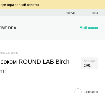
 при (при полной оплате).
Укр
Рус
Вход
Мой заказ
TIME DEAL
hing Gel 150 ml
 соком ROUND LAB Birch
Артикул
2761
 ml
В желания