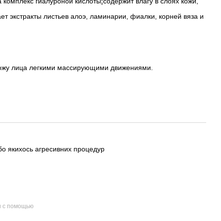
а комплекс гиалуроной кислоты¦содержит влагу в слоях кожи,
ет экстракты листьев алоэ, ламинарии, фиалки, корней вяза и
кожу лица легкими массирующими движениями.
або якихось агресивних процедур
и с помощью