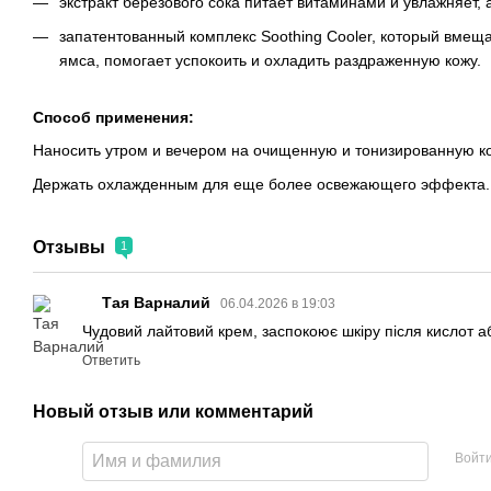
экстракт березового сока питает витаминами и увлажняет, 
запатентованный комплекс Soothing Cooler, который вмеща
ямса, помогает успокоить и охладить раздраженную кожу.
Способ применения:
Наносить утром и вечером на очищенную и тонизированную 
Держать охлажденным для еще более освежающего эффекта.
Отзывы
1
Тая Варналий
06.04.2026 в 19:03
Чудовий лайтовий крем, заспокоює шкіру після кислот 
Ответить
Новый отзыв или комментарий
Войт