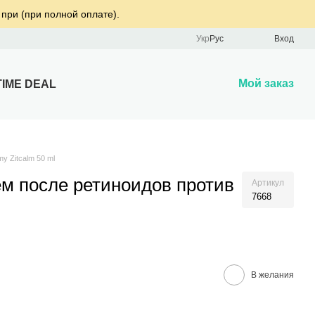
 при (при полной оплате).
Укр
Рус
Вход
Мой заказ
TIME DEAL
 Zitcalm 50 ml
 после ретиноидов против
Артикул
7668
В желания