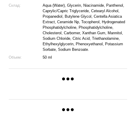
Склад:
Aqua (Water), Glycerin, Niacinamide, Panthenol,
Caprylic/Capric Triglyceride, Cetearyl Alcohol,
Propanediol, Butylene Glycol, Centella Asiatica
Extract, Ceramide Np, Tocopherol, Hydrogenated
Phosphatidylcholine, Phosphatidylcholine,
Cholesterol, Carbomer, Xanthan Gum, Mannitol,
Sodium Chloride, Citric Acid, Triethanolamine,
Ethylhexylglycerin, Phenoxyethanol, Potassium
Sorbate, Sodium Benzoate.
Объем:
50 ml