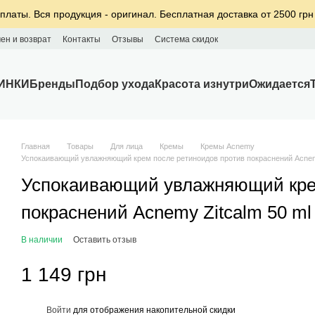
платы. Вся продукция - оригинал. Бесплатная доставка от 2500 грн
ен и возврат
Контакты
Отзывы
Система скидок
ИНКИ
Бренды
Подбор ухода
Красота изнутри
Ожидается
Главная
Товары
Для лица
Кремы
Кремы Acnemy
Успокаивающий увлажняющий крем после ретиноидов против покраснений Acnemy
Успокаивающий увлажняющий крем
покраснений Acnemy Zitcalm 50 ml
В наличии
Оставить отзыв
1 149 грн
%
Войти
для отображения накопительной скидки