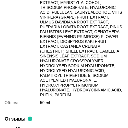
EXTRACT, MYRISTYL ALCOHOL,
TRISODIUM PHOSPHATE, HYALURONIC
ACID, PULLULAN, LAURYL ALCOHOL, VITIS
VINIFERA (GRAPE) FRUIT EXTRACT,
ULMUS DAVIDIANA ROOT EXTRACT,
PUERARIA LOBATA ROOT EXTRACT, PINUS
PALUSTRIS LEAF EXTRACT, OENOTHERA
BIENNIS (EVENING PRIMROSE) FLOWER
EXTRACT, DIOSPYROS KAKI FRUIT
EXTRACT, CASTANEA CRENATA
(CHESTNUT) SHELL EXTRACT, CAMELLIA
SINENSIS LEAF EXTRACT, SODIUM
HYALURONATE CROSSPOLYMER,
HYDROLYSED SODIUM HYALURONATE,
HYDROLYSED HYALURONIC ACID,
PALMITOYL TRIPEPTIDE-5, SODIUM
ACETYLATED HYALURONATE,
HYDROXYPROPYLTRIMONIUM
HYALURONATE, HYDROXYCINNAMIC ACID,
RUTIN, PARFUM.
Объем:
50 ml
Отзывы
1