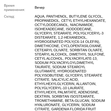
Время
Вечер
применения:
Склад:
AQUA, PANTHENOL, BUTYLENE GLYCOL,
PROPANEDIOL, CETYL ETHYLHEXANOATE,
OCTYLDODECANOL, NIACINAMIDE,
ISOHEXADECANE, ISODODECANE,
GLYCERYL STEARATE, POLYGLYCERYL-3
DISTEARATE, 1,2-HEXANEDIOL,
HYDROGENATED POLY(C6-14 OLEFIN),
DIMETHICONE, CYCLOPENTASILOXANE,
CETEARYL OLIVATE, SORBITAN OLIVATE,
STEARYL ALCOHOL, DIMETHYL SULFONE,
CETYL ALCOHOL, POLYACRYLATE-13,
SODIUM POLYACRYLOYLDIMETHYL
TAURATE, SODIUM STEAROYL
GLUTAMATE, HYDROGENATED
POLYISOBUTENE, GLYCERYL STEARATE
CITRATE, SALICYLIC ACID,
ETHYLHEXYLGLYCERIN, ALLANTOIN,
POLYGLYCERYL-10 LAURATE,
ETHYLHEXYL PALMITATE, ADENOSINE,
DEXTRIN, SORBITAN ISOSTEARATE,
TROMETHAMINE, BETA-GLUCAN, SODIUM
HYALURONATE, GLYCERIN, SODIUM
CITRATE, GARDENIA FLORIDA FRUIT