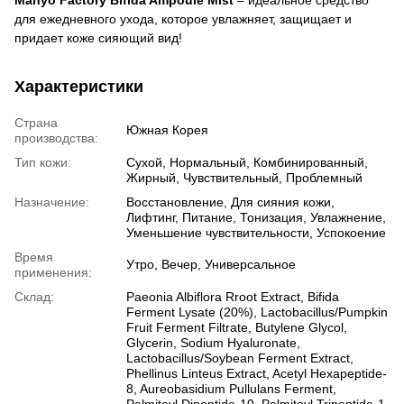
Manyo Factory Bifida Ampoule Mist
– идеальное средство
для ежедневного ухода, которое увлажняет, защищает и
придает коже сияющий вид!
Характеристики
Страна
Южная Корея
производства:
Тип кожи:
Сухой, Нормальный, Комбинированный,
Жирный, Чувствительный, Проблемный
Назначение:
Восстановление, Для сияния кожи,
Лифтинг, Питание, Тонизация, Увлажнение,
Уменьшение чувствительности, Успокоение
Время
Утро, Вечер, Универсальное
применения:
Склад:
Paeonia Albiflora Rroot Extract, Bifida
Ferment Lysate (20%), Lactobacillus/Pumpkin
Fruit Ferment Filtrate, Butylene Glycol,
Glycerin, Sodium Hyaluronate,
Lactobacillus/Soybean Ferment Extract,
Phellinus Linteus Extract, Acetyl Hexapeptide-
8, Aureobasidium Pullulans Ferment,