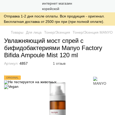
Отправка 1-2 дня после оплаты. Вся продукция - оригинал.
Бесплатная доставка от 2500 грн при (при полной оплате).
Товары
Для лица
Тонер/Эсенция
Тонер/Эсенция MANYO
Увлажняющий мост спрей с
бифидобактериями Manyo Factory
Bifida Ampoule Mist 120 ml
Артикул:
4857
1 отзыв
ORIGINAL