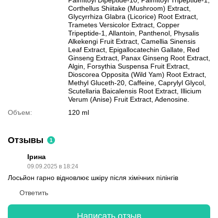
Palmitoyl Dipeptide-10, Palmitoyl Tripeptide-1,
Corthellus Shiitake (Mushroom) Extract,
Glycyrrhiza Glabra (Licorice) Root Extract,
Trametes Versicolor Extract, Copper
Tripeptide-1, Allantoin, Panthenol, Physalis
Alkekengi Fruit Extract, Camellia Sinensis
Leaf Extract, Epigallocatechin Gallate, Red
Ginseng Extract, Panax Ginseng Root Extract,
Algin, Forsythia Suspensa Fruit Extract,
Dioscorea Opposita (Wild Yam) Root Extract,
Methyl Gluceth-20, Caffeine, Caprylyl Glycol,
Scutellaria Baicalensis Root Extract, Illicium
Verum (Anise) Fruit Extract, Adenosine.
Объем:
120 ml
Отзывы
1
Ірина
09.09.2025 в 18:24
Лосьйон гарно відновлює шкіру після хімічних пілінгів
Ответить
Написать отзыв