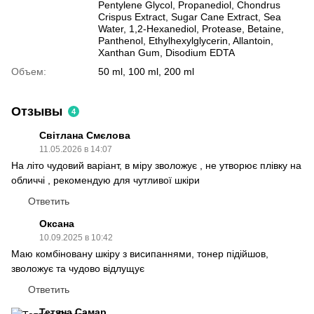
Pentylene Glycol, Propanediol, Chondrus
Crispus Extract, Sugar Cane Extract, Sea
Water, 1,2-Hexanediol, Protease, Betaine,
Panthenol, Ethylhexylglycerin, Allantoin,
Xanthan Gum, Disodium EDTA
Объем:
50 ml, 100 ml, 200 ml
Отзывы
4
Світлана Смєлова
11.05.2026 в 14:07
На літо чудовий варіант, в міру зволожує , не утворює плівку на
обличчі , рекомендую для чутливої шкіри
Ответить
Оксана
10.09.2025 в 10:42
Маю комбіновану шкіру з висипаннями, тонер підійшов,
зволожує та чудово відлущує
Ответить
Тетяна Самар