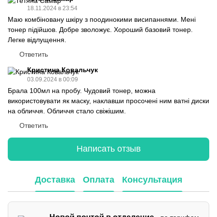
18.11.2024 в 23:54
Маю комбіновану шкіру з поодинокими висипаннями. Мені
тонер підійшов. Добре зволожує. Хороший базовий тонер.
Легке відлущення.
Ответить
Кристина Ковальчук
03.09.2024 в 00:09
Брала 100мл на пробу. Чудовий тонер, можна
використовувати як маску, наклавши просочені ним ватні диски
на обличчя. Обличчя стало свіжішим.
Ответить
Написать отзыв
Доставка
Оплата
Консультация