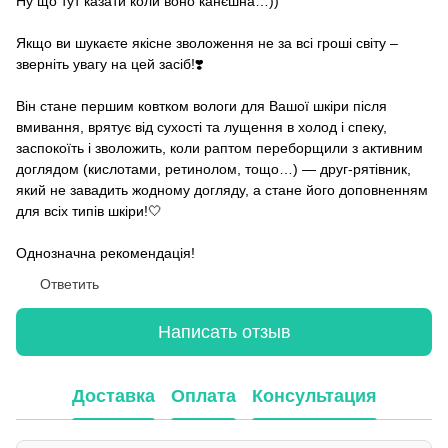
Ну що тут казати коли воно канєшна…))
Якщо ви шукаєте якісне зволоження не за всі гроші світу –
зверніть увагу на цей засіб!❣️
Він стане першим ковтком вологи для Вашої шкіри після
вмивання, врятує від сухості та лущення в холод і спеку,
заспокоїть і зволожить, коли раптом переборщили з активним
доглядом (кислотами, ретинолом, тощо…) — друг-рятівник,
який не завадить жодному догляду, а стане його доповненням
для всіх типів шкіри!🤍
Однозначна рекомендація!
Ответить
Написать отзыв
Доставка
Оплата
Консультация