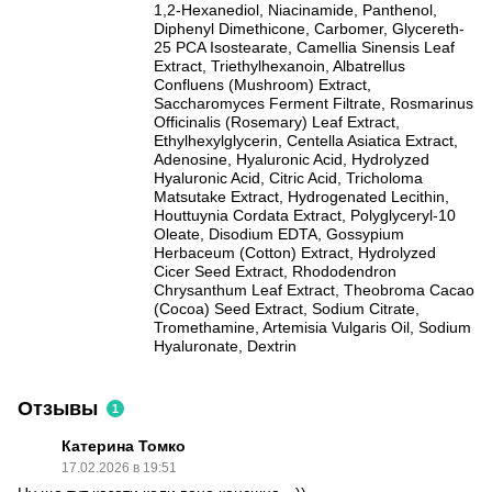
1,2-Hexanediol, Niacinamide, Panthenol,
Diphenyl Dimethicone, Carbomer, Glycereth-
25 PCA Isostearate, Camellia Sinensis Leaf
Extract, Triethylhexanoin, Albatrellus
Confluens (Mushroom) Extract,
Saccharomyces Ferment Filtrate, Rosmarinus
Officinalis (Rosemary) Leaf Extract,
Ethylhexylglycerin, Centella Asiatica Extract,
Adenosine, Hyaluronic Acid, Hydrolyzed
Hyaluronic Acid, Citric Acid, Tricholoma
Matsutake Extract, Hydrogenated Lecithin,
Houttuynia Cordata Extract, Polyglyceryl-10
Oleate, Disodium EDTA, Gossypium
Herbaceum (Cotton) Extract, Hydrolyzed
Cicer Seed Extract, Rhododendron
Chrysanthum Leaf Extract, Theobroma Cacao
(Cocoa) Seed Extract, Sodium Citrate,
Tromethamine, Artemisia Vulgaris Oil, Sodium
Hyaluronate, Dextrin
Отзывы
1
Катерина Томко
17.02.2026 в 19:51