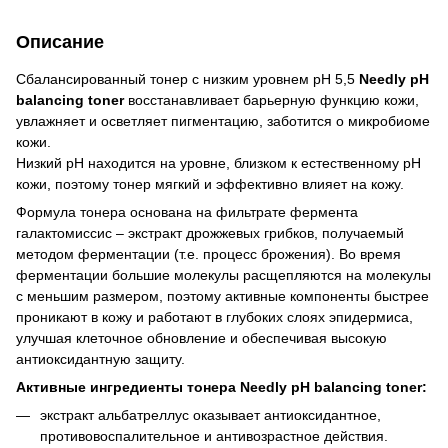
Описание
Сбалансированный тонер с низким уровнем pH 5,5
Needly pH
balancing toner
восстанавливает барьерную функцию кожи,
увлажняет и осветляет пигментацию, заботится о микробиоме
кожи.
Низкий pH находится на уровне, близком к естественному pH
кожи, поэтому тонер мягкий и эффективно влияет на кожу.
Формула тонера основана на фильтрате фермента
галактомиссис – экстракт дрожжевых грибков, получаемый
методом ферментации (т.е. процесс брожения). Во время
ферментации большие молекулы расщепляются на молекулы
с меньшим размером, поэтому активные компоненты быстрее
проникают в кожу и работают в глубоких слоях эпидермиса,
улучшая клеточное обновление и обеспечивая высокую
антиоксидантную защиту.
Активные ингредиенты тонера Needly pH balancing toner:
экстракт альбатреллус оказывает антиоксидантное,
противовоспалительное и антивозрастное действия.