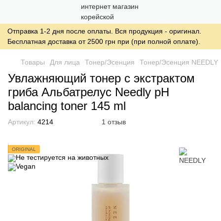
Отправка 1-2 дня после оплаты. Вся продукция - оригинал.
Бесплатная доставка от 2500 грн при (при полной оплате).
Товары
Для лица
Тонер/Эсенция
Тонер/Эсенция NEEDLY
Увлажняющий тонер с экстрактом
гриба Альбатрелус Needly pH
balancing toner 145 ml
Артикул:
4214
1 отзыв
ORIGINAL