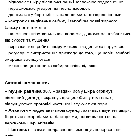
– відновлює шкіру після висипань і заспокоює подразнення
– перешкоджає утворенню нових зморшок
– допомагає у боротьбі з запаленнями та почервоніннями
– контролює виділення себуму і запобігає появі жирного
блиску протягом дня
– наповнює шкіру живильною вологою, допомагає позбавитись
від сухості та лущення
– вирівнює тон, робить шкіру м’якою, гладенькою і пружною
– регулярне використання призведе до того, що навіть глибокі
зморшки зменшуються
– м’яко очищає пори та забирає сліди від акне.
Активні компоненти:
–
Муцин равлика
96%
– завдяки йому шкіра отримує
відмінний догляд, покращує процес обміну в клітинах,
відлущуються ороговілі частинки і звужуються пори
–
Алантоїн –
надає антивікові функції, активізує імунітет шкіри,
бореться з мікробами та бактеріями, які виявляються на
верхньому шарі епітелію
–
Пантенол
– знімає подразнення, зменшує почервоніння
шкіри