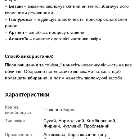
–
Бетаїн –
відмінно зволожує клітини епітелію, збагачує його
корисними речовинами
–
Гіалуронат –
підвищує еластичність, прискорює загоєння
ранок
–
Аргінін –
запобігає процесу старіння
–
Алантоїн –
видаляє ороговілі частинки шкіри.
Спосіб використання:
Після очищення та тонізації нанесіть невелику кількість на все
обличчя. Обережно поплескайте кінчиками пальців, щоб
полегшити вбирання, а потім нанесіть зволожуючі засоби.
Характеристики
Країна
Південна Корея
виробництва:
Тип шкіри:
Сухий, Нормальний, Комбінований,
Жирний, Чутливий, Проблемний
Призначення:
Антивікове, Вирівнювання тону,