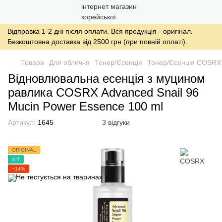
Відправка 1-2 дні після оплати. Вся продукція - оригінал.
Безкоштовна доставка від 2500 грн (при повній оплаті).
Товари
Для обличчя
Тонер/Єсенція
Тонер/Єсенція COSRX
Відновлювальна есенція з муцином
равлика COSRX Advanced Snail 96
Mucin Power Essence 100 ml
Артикул:
1645
3 відгуки
ORIGINAL
ХІТ
−14%