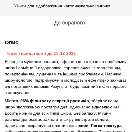
Увійти
для відображення накопичувальної знижки
%
До обраного
Опис
Термін придатності до 18-12-2026
Есенція з муцином равлика, ефективно впливає на проблемну
шкіру і помітно її оздоровлює, справляючись із запаленням,
почервонінням, лущенням та іншими проблемами. Насичує
шкіру вологою, підтримуючи її молодість й ефективно захищає
від негативних впливів. Результат буде помітний після першого
застосування.
Містить
96% фільтрату секреції равликів
, зберігає вашу
шкіру зволоженою протягом дня, одночасно відновлюючи її.
Досить ніжний для всіх типів шкіри.
Без запаху
. Муцин
равлика допомагає захистити шкіру від втрати вологи,
одночасно покращуючи еластичність шкіри.
Легка текстура
,
забезпечує тривале зволоження, не обтяжуючи. Також, муцин