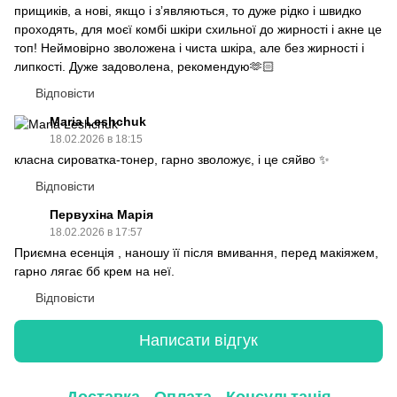
прищиків, а нові, якщо і зʼявляються, то дуже рідко і швидко
проходять, для моєї комбі шкіри схильної до жирності і акне це
топ! Неймовірно зволожена і чиста шкіра, але без жирності і
липкості. Дуже задоволена, рекомендую🫶🏻
Відповісти
Maria Leshchuk
18.02.2026 в 18:15
класна сироватка-тонер, гарно зволожує, і це сяйво ✨
Відповісти
Первухіна Марія
18.02.2026 в 17:57
Приємна есенція , наношу її після вмивання, перед макіяжем,
гарно лягає бб крем на неї.
Відповісти
Написати відгук