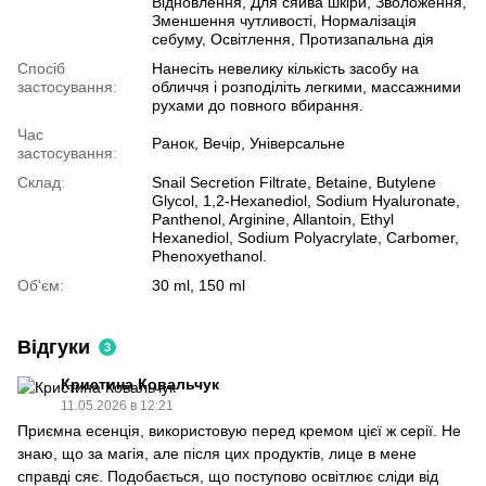
Відновлення, Для сяйва шкіри, Зволоження,
Зменшення чутливості, Нормалізація
себуму, Освітлення, Протизапальна дія
Спосіб
Нанесіть невелику кількість засобу на
застосування:
обличчя і розподіліть легкими, массажними
рухами до повного вбирання.
Час
Ранок, Вечір, Універсальне
застосування:
Склад:
Snail Secretion Filtrate, Betaine, Butylene
Glycol, 1,2-Hexanediol, Sodium Hyaluronate,
Panthenol, Arginine, Allantoin, Ethyl
Hexanediol, Sodium Polyacrylate, Carbomer,
Phenoxyethanol.
Об'єм:
30 ml, 150 ml
Відгуки
3
Кристина Ковальчук
11.05.2026 в 12:21
Приємна есенція, використовую перед кремом цієї ж серії. Не
знаю, що за магія, але після цих продуктів, лице в мене
справді сяє. Подобається, що поступово освітлює сліди від