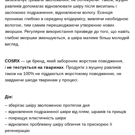
равликів допомагає відновлювати шкіру після висипань і
заспокоює подразнення, відновлюючи вологу. Есенція
проникає глибоко в середину епідермісу, живлячи необхідною
вологою, тим самим перешкоджаючи утворенню нових
зморшок. Регулярне використання призведе до того, що навіть
глибокі зморшки зменшуються, а шкіра матиме більш молодий
вигляд.
COSRX
— це бренд, який забороняє жорстоке поводження,
і
не тестується на тваринах
. Продукти з муцину равликів
також на 100% не піддаються жорстокому поводженню, не
завдаючи шкоди тваринам у процесі.
Дія:
– зберігає шкіру зволоженою протягом дня
– відновлення подразненої шкіри від плям, шрамів та прищів
– покращує еластичність шкіри
– відновлює проблемну шкіру обличчя та прискорює її
регенерацію