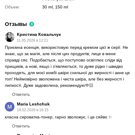
Объем:
30 ml, 150 ml
Отзывы
3
Кристина Ковальчук
11.05.2026 в 12:21
Приємна есенція, використовую перед кремом цієї ж серії. Не
знаю, що за магія, але після цих продуктів, лице в мене
справді сяє. Подобається, що поступово освітлює сліди від
прищиків, а нові, якщо і зʼявляються, то дуже рідко і швидко
проходять, для моєї комбі шкіри схильної до жирності і акне це
топ! Неймовірно зволожена і чиста шкіра, але без жирності і
липкості. Дуже задоволена, рекомендую🫶🏻
Ответить
Maria Leshchuk
18.02.2026 в 18:15
класна сироватка-тонер, гарно зволожує, і це сяйво ✨
Ответить