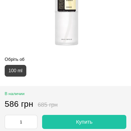
Обріть об
100 ml
В наличии
586 грн
685 грн
Купить