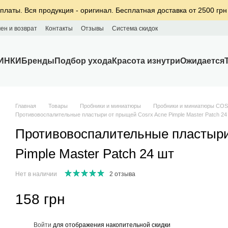
платы. Вся продукция - оригинал. Бесплатная доставка от 2500 грн
ен и возврат
Контакты
Отзывы
Система скидок
ИНКИ
Бренды
Подбор ухода
Красота изнутри
Ожидается
Главная
Товары
Пробники и миниатюры
Пробники и миниатюры CO
Противовоспалительные пластыри от прыщей Cosrx Acne Pimple Master Patch 24
Противовоспалительные пластыри
Pimple Master Patch 24 шт
Нет в наличии
2 отзыва
158 грн
%
Войти
для отображения накопительной скидки