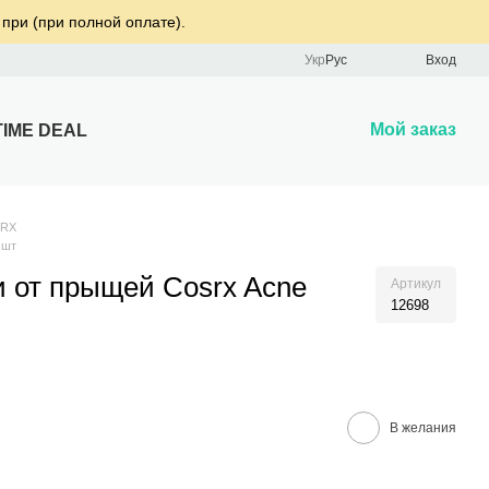
 при (при полной оплате).
Укр
Рус
Вход
Мой заказ
TIME DEAL
SRX
 шт
 от прыщей Cosrx Acne
Артикул
12698
В желания