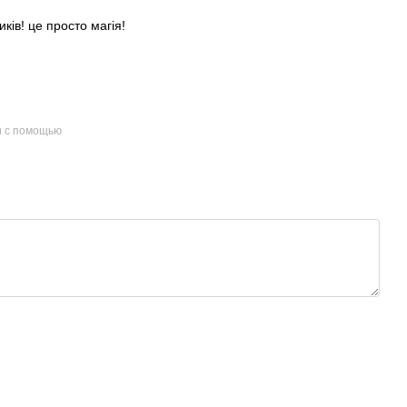
ків! це просто магія!
и с помощью