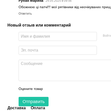
Рубан Марина
24.05.2025 в 09:56
Обожнюю ці патчі!!! мої рятівники від неочікуваних прищи
Ответить
Новый отзыв или комментарий
Войт
Оцените товар
Отправить
Доставка
Оплата