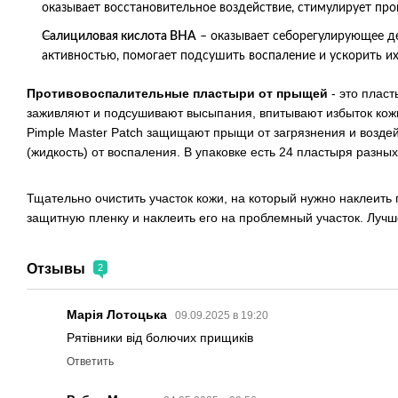
оказывает восстановительное воздействие, стимулирует про
Салициловая кислота
ВНА
– оказывает себорегулирующее де
активностью, помогает подсушить воспаление и ускорить их
Противовоспалительные пластыри от прыщей
- это плас
заживляют и подсушивают высыпания, впитывают избыток кож
Pimple Master Patch защищают прыщи от загрязнения и воздей
(жидкость) от воспаления. В упаковке есть 24 пластыря разн
Тщательно очистить участок кожи, на который нужно наклеить
защитную пленку и наклеить его на проблемный участок. Лучш
Отзывы
2
Марія Лотоцька
09.09.2025 в 19:20
Рятівники від болючих прищиків
Ответить