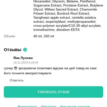
Hexanediol, Glycerin, Betaine, Panthenol,
Sugarcane Extract, Purslane Extract, Butylene
Glycol, Witkes Sacred Extract, Chamomile
Flower Extract, Burdock Root Extract,
Sanghwan apple extract, centella asiatica
extract, isopentyldaol, methylpropanediol,
cross-polymer acrylate/C10-30 alkyl acrylate,
tromethamine, disodium EDTA
Объем:
40 ml, 250 ml
Отзывы
1
Яна Лузова
18.11.2024 в 18:44
супер 😎 зрозуміючи позитивні відгуки на цей товар,як самі
його почнете використовувати
Ответить
Написать отзыв