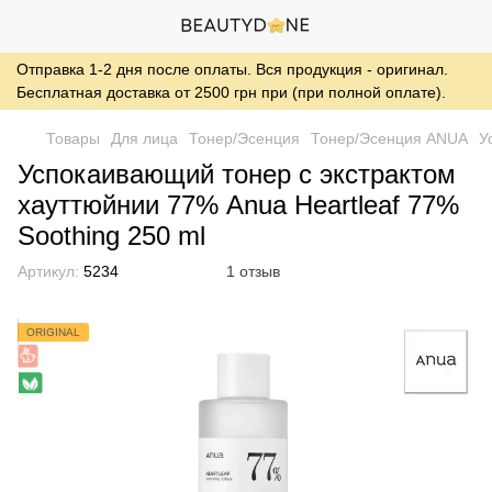
Отправка 1-2 дня после оплаты. Вся продукция - оригинал.
Бесплатная доставка от 2500 грн при (при полной оплате).
Товары
Для лица
Тонер/Эсенция
Тонер/Эсенция ANUA
У
Успокаивающий тонер с экстрактом
хауттюйнии 77% Anua Heartleaf 77%
Soothing 250 ml
Артикул:
5234
1 отзыв
ORIGINAL